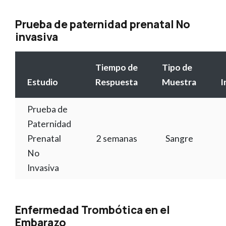
Prueba de paternidad prenatal No
invasiva
Tiempo de
Tipo de
Estudio
Respuesta
Muestra
I
Prueba de
Paternidad
Prenatal
2 semanas
Sangre
No
Invasiva
Enfermedad Trombótica en el
Embarazo