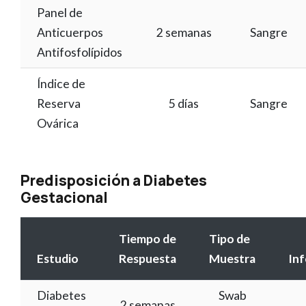
Panel de
Anticuerpos
2 semanas
Sangre
Antifosfolípidos
Índice de
Reserva
5 días
Sangre
Ovárica
Predisposición a Diabetes
Gestacional
Tiempo de
Tipo de
Estudio
Respuesta
Muestra
In
Diabetes
Swab
2 semanas